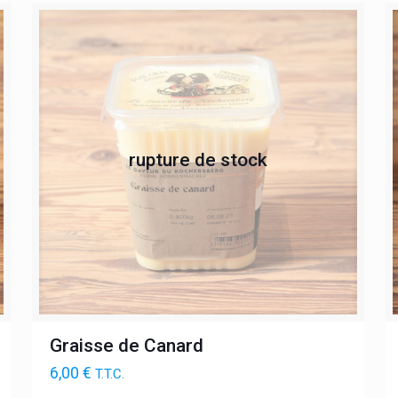
rupture de stock
Graisse de Canard
6,00
€
T.T.C.