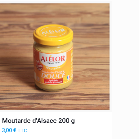
Moutarde d’Alsace 200 g
3,00
€
T.T.C.