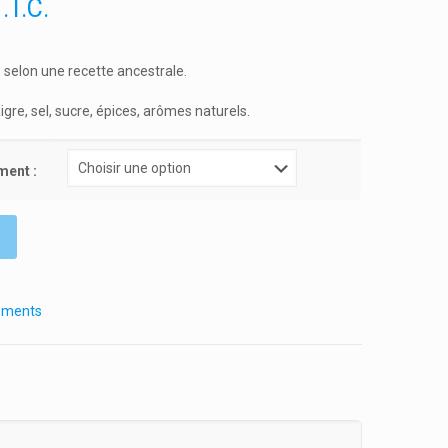
T.T.C.
 selon une recette ancestrale.
igre, sel, sucre, épices, arômes naturels.
ment :
ments