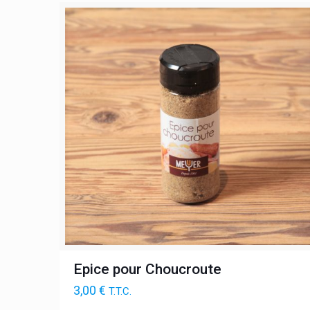
Epice pour Choucroute
3,00
€
T.T.C.