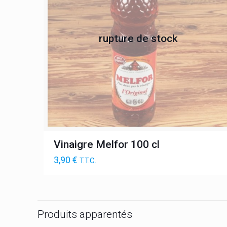
rupture de stock
Vinaigre Melfor 100 cl
3,90
€
T.T.C.
Produits apparentés