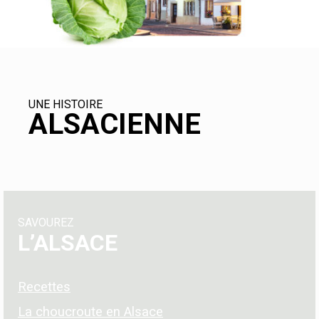
UNE HISTOIRE
ALSACIENNE
SAVOUREZ
L’ALSACE
Recettes
La choucroute en Alsace