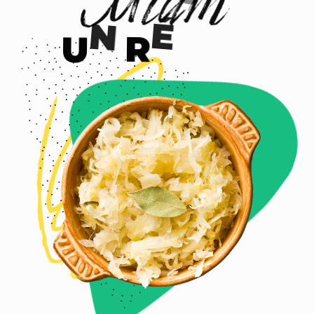
R
É
G
A
L
U
N