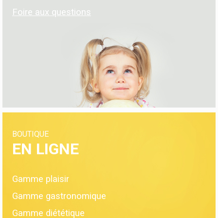
Foire aux questions
BOUTIQUE
EN LIGNE
Gamme plaisir
Gamme gastronomique
Gamme diététique