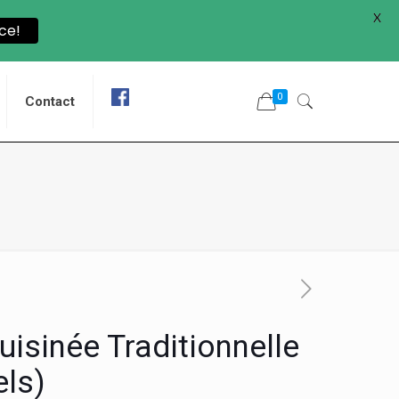
X
ce!
0
Contact
isinée Traditionnelle
els)