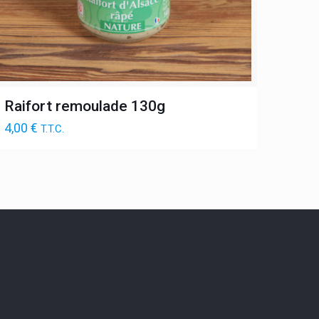
Raifort remoulade 130g
4,00
€
T.T.C.