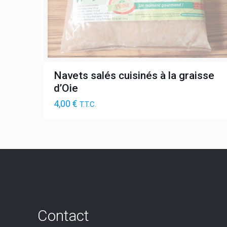
Navets salés cuisinés à la graisse
d’Oie
4,00
€
T.T.C.
Contact