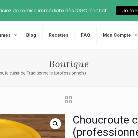
iciez de remise immédiate dès 100€ d'achat
Je fon
mmes
Blog
Recettes
FAQ
Mon Compte
Boutique
ute cuisinée Traditionnelle (professionnels)
Choucroute cu
(professionn