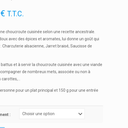
0
€
T.T.C.
une choucroute cuisinée selon une recette ancestrale.
doux avec des épices et aromates, lui donne un goût qui
 : Charcuterie alsacienne, Jarret braisé, Saucisse de
s battus et à servir la choucroute cuisinée avec une viande
ut accompagner de nombreux mets, associée ou non à
s carottes,…
ersonne pour un plat principal et 150 g pour une entrée
ment :