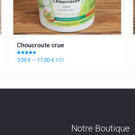
Choucroute crue
Note
3,50
€
–
11,50
€
T.T.C.
4.75
sur 5
Notre Boutique