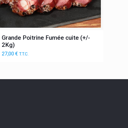
Grande Poitrine Fumée cuite (+/-
2Kg)
27,00
€
T.T.C.