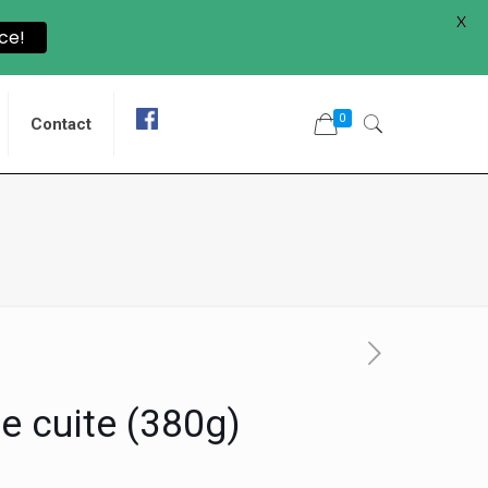
X
ce!
0
Contact
e cuite (380g)