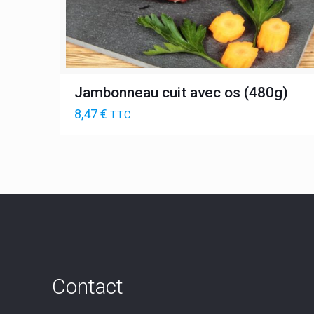
Jambonneau cuit avec os (480g)
8,47
€
T.T.C.
Contact