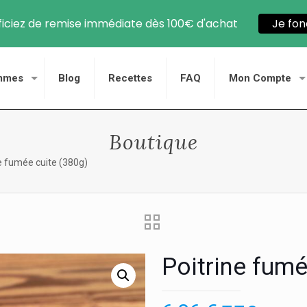
iciez de remise immédiate dès 100€ d'achat
Je fon
mmes
Blog
Recettes
FAQ
Mon Compte
Boutique
e fumée cuite (380g)
Poitrine fumé