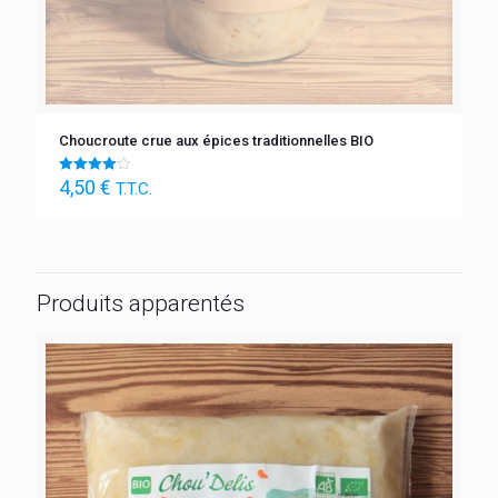
Choucroute crue aux épices traditionnelles BIO
4,50
€
Note
T.T.C.
4.00
sur 5
Produits apparentés