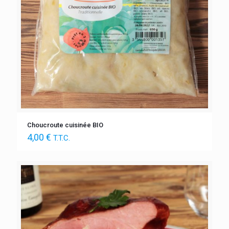
Choucroute cuisinée BIO
4,00
€
T.T.C.