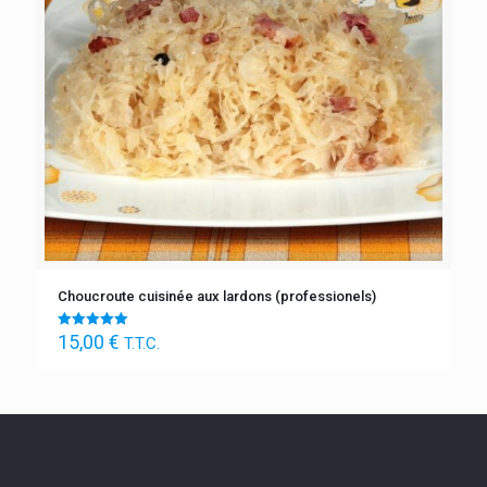
Choucroute cuisinée aux lardons (professionels)
15,00
€
Note
T.T.C.
5.00
sur 5