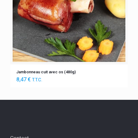
Jambonneau cuit avec os (480g)
8,47
€
T.T.C.